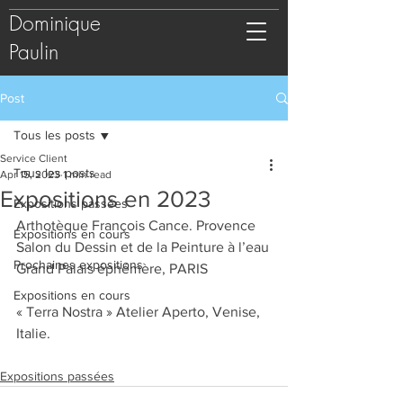
Dominique
Paulin
Post
Tous les posts
Service Client
Tous les posts
Apr 15, 2023
1 min read
Expositions en 2023
Expositions passées
Arthotèque François Cance. Provence
Expositions en cours
Salon du Dessin et de la Peinture à l’eau
Prochaines expositions
Grand Palais éphémère, PARIS
Expositions en cours
« Terra Nostra » Atelier Aperto, Venise, 
Italie.
Expositions passées