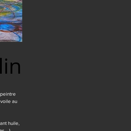
in
in
peintre 
oile au 
nt huile, 
...). 
