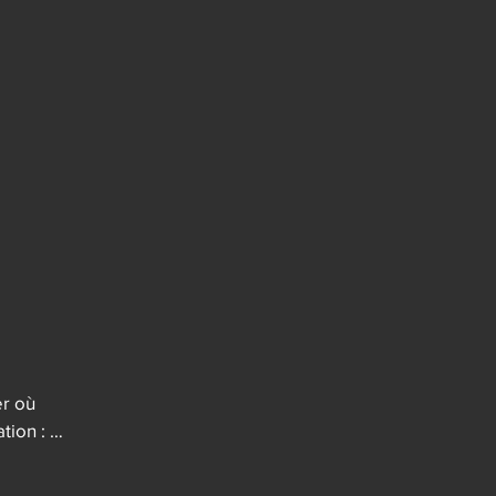
r où 
ion : 
de.
