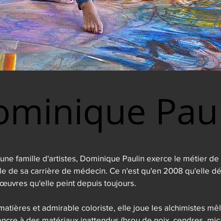
ominique Paul
ominique Paul
ne famille d'artistes, Dominique Paulin exerce le métier de 
le de sa carrière de médecin. Ce n'est qu'en 2008 qu'elle dév
 œuvres qu'elle peint depuis toujours.

atières et admirable coloriste, elle joue les alchimistes mêla
encre à des matériaux inattendus (brou de noix, cendres, micas,