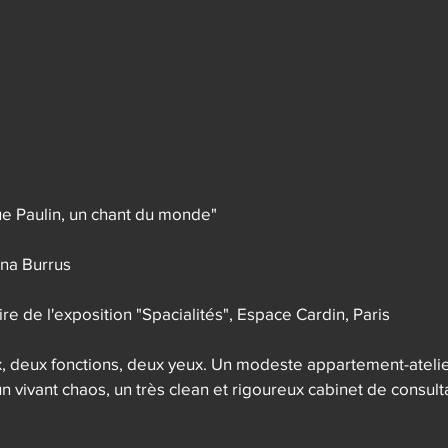
e Paulin, un chant du monde"

ina Burrus

e de l'exposition "Spacialités", Espace Cardin, Paris

x, deux fonctions, deux yeux. Un modeste appartement-atelie
n vivant chaos, un très clean et rigoureux cabinet de consultat
 Paulin, peintre et médecin, diagnostique l'homme et le mon