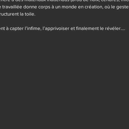
 travaillée donne corps à un monde en création, où le geste e
ucturent la toile. 

nt à capter l’infime, l’apprivoiser et finalement le révéler.

n que vient nous poser Dominique Paulin est celle du deveni
 de son espace : notre planète. Catastrophes naturelles, ince
de l’inconnu, nourrissent son oeuvre qui appréhende l’art c
ticipation, d’exploration des issues possibles. Elle peint la s
quelques mois avant le tsunami qui a secoué le Japon en 201
 prémonition, et dont "Tsunami et centrales" résonne pui