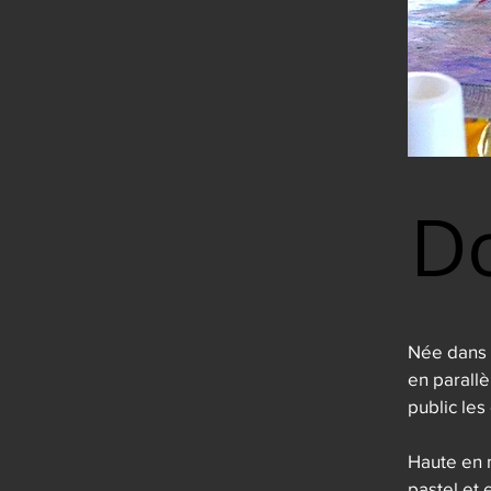
D
D
Née dans u
en parallè
public les
Haute en m
pastel et 