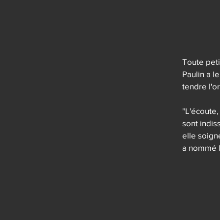
Avec les 
parfois : 
chercheuse
peindre, s
Toute peti
Fulgurance
Paulin a le
commenceme
tendre l'o
ne sait si
monde, le 
"L'écoute,
Une immens
sont indis
elle soign
a nommé le
symptomes,
régule. Qu
célèbre de
Paulin, se
montré un 