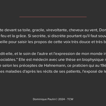
mêmes doutes, les mêmes intuitions fulgurantes, les mêmes c
la même "inspiration". Un sens inné du mystère, ue obstination
 qui veut "guérir", une infinie compassion. L'art de soigner et
erait-ce la même chose?

te devant sa toile, gracile, virevoltante, cheveux au vent, Do
 du trait, richesse de la matière, poétique du vide : au 
 feu et la grâce. Si secrète, si discrète pourtant qu'il faut souv
nt étaient les éléments, le ciel et la terre, l'eau, l'air et le 
reille pour saisir les propos de cette voix très douce et très b
 l'on est dans la Genèse ou dans l'Apocalypse. Le début ou la f
début ou la fin d'une vie. On sait seulement qu'on est dans l'e
 dit-elle, et le soin de l'autre et l'expression de mon monde in
e bataille se livre devant nous, c'est la nôtre : la bataille du
sociables." Elle est médecin avec une thèse en biophysique n
e selon les préceptes de Hahnemann, ce praticien qui au 19è
s maladies d'après les récits de ses patients, l'exposé de le
 elle est très attentive à la psyché de l'être, elle est un méd
and on lui demande "Pourquoi des études scientifiques ?", la 
signer Pierre Paulin et la petite nièce du styliste automobil
ul médecin dans la famille d'artistes, raconte qu'à seize ans el
Dominique Paulin© 2024 -
TCW
dessin à son père et lui a demandé :
