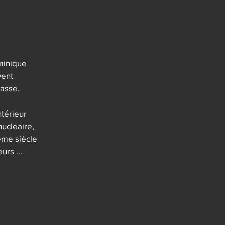
ertitudes 
 de 
 l'art de 
minique 
ent 
feu. On 
asse.

in du 
ssentiel. 
térieur 
 vivant.
ucléaire, 
me siècle 
urs 
ecin qui 
fille du 
e Georges 
le a 