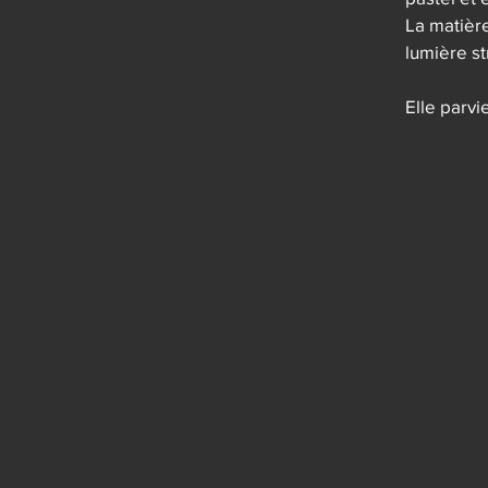
La matière
lumière str
Elle parvie
La questio
l’homme et
angoisse 
moyen d’an
"Tsunami" 
comme une