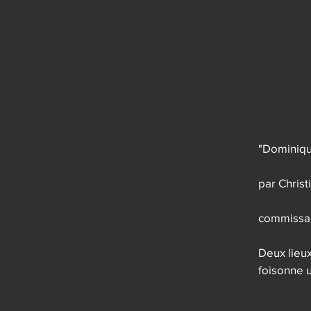
"Dominiqu
par Christ
commissair
Deux lieu
foisonne u
Dominique