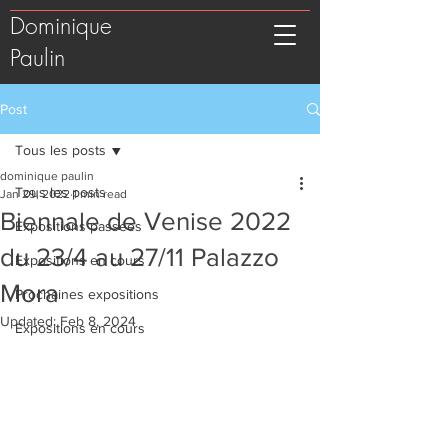
Dominique
Paulin
Post
Tous les posts
dominique paulin
Tous les posts
Jan 29, 2022
1 min read
Biennale de Venise 2022
Expositions passées
du 23/4 au 27/11 Palazzo
Expositions en cours
Mora
Prochaines expositions
Updated:
Feb 8, 2024
Expositions en cours